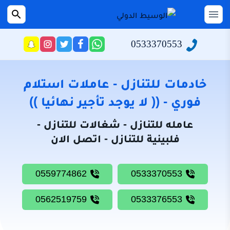
التجاوز
إلى
القائمة
بحث
عن
المحتوى
0533370553
راسلنا
تابعنا
تابعنا
تابعنا
عبر
على
على
على
الرئيسية
الواتساب
تويتر
فيسبوك
انستجرام
سياسة
خادمات للتنازل - عاملات استلام
الخصوصية
فوري - (( لا يوجد تأجير نهائيا ))
من
عامله للتنازل - شغالات للتنازل -
نحن
فلبينية للتنازل - اتصل الان
خادمات
للتنازل
0559774862
0533370553
شغالات
للتنازل
0562519759
0533376553