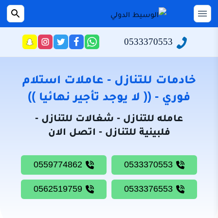
التجاوز
إلى
القائمة
بحث
عن
المحتوى
0533370553
راسلنا
تابعنا
تابعنا
تابعنا
عبر
على
على
على
الرئيسية
الواتساب
تويتر
فيسبوك
انستجرام
سياسة
خادمات للتنازل - عاملات استلام
الخصوصية
فوري - (( لا يوجد تأجير نهائيا ))
من
عامله للتنازل - شغالات للتنازل -
نحن
فلبينية للتنازل - اتصل الان
خادمات
للتنازل
0559774862
0533370553
شغالات
للتنازل
0562519759
0533376553