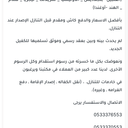
_ الهند -أوغندا)
بأفضـل الاسعار والدفع كاش ومقدم قبل التنازل الإصدار عند
التنازل.
لم يحدث بينه وبين بعقد رسمي وموثق تسلميها للكفيل
الجديد.
ونعوضك بكل ما خسرته من رسوم استقدام وكل الرسوم
الأخرى. لدينا عدد كبير من العملاء في مكتبنا ويرغبون
في خادمات للتنازل. ، (نقل الكفاله ـ إصدار الإقامة ـ دفع
الغرامه ـ وغيره).
الاتصال والاستفسار يرجى
0533376553
0533370553