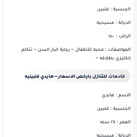
الجنسية : فلبين
الديانة : مسيحيه
الراتب : ١٥٠٠
المواصفات : محبه للأطفال – رعاية كبار السن – تتكلم
إنكليزي بطلاقه –
خادمات للتنازل بارخص الاسعار – هايدي فلبينيه
الاسم : هايدي
الجنسية : فلبين
العمر : ٢٨ سنه
الديانة : مسيحيه