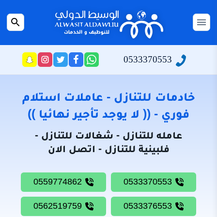
التجاوز
إلى
القائمة
بحث
المحتوى
عن
الرئيسية
0533370553
راسلنا
تابعنا
تابعنا
تابعنا
عبر
على
على
على
سياسة
الواتساب
تويتر
فيسبوك
انستجرام
الخصوصية
خادمات للتنازل - عاملات استلام
من
فوري - (( لا يوجد تأجير نهائيا ))
نحن
عامله للتنازل - شغالات للتنازل -
خادمات
فلبينية للتنازل - اتصل الان
للتنازل
شغالات
0559774862
0533370553
للتنازل
0562519759
0533376553