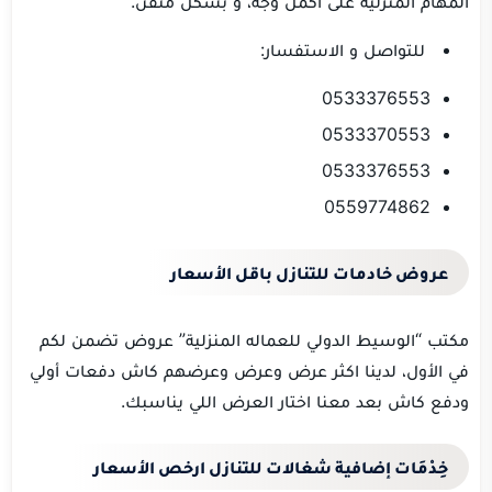
المهام المنزلية على اكمل وجه، و بشكل متقن.
للتواصل و الاستفسار:
0533376553
0533370553
0533376553
0559774862
عروض خادمات للتنازل باقل الأسعار
مكتب “الوسيط الدولي للعماله المنزلية” عروض تضمن لكم
في الأول، لدينا اكثر عرض وعرض وعرضهم كاش دفعات أولي
ودفع كاش بعد معنا اختار العرض اللي يناسبك.
خِدْمَات إضافية شغالات للتنازل ارخص الأسعار