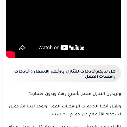
هل لديكم خادمات للتنازل بارخص الاسعار و خادمات
رافضات العمل
وتريدون التنازل عنهم بأسرع وقت وبدون خساره؟
ونقبل أيضا الخادمات الرافضات العمل ويوجد لدينا مترجمين
لسهوله اقناعهم من جميع الجنسيات
(الفلبين- بنجلاديش _ اندونيسيا _ سريلانكا _ نيجريا _ فتنام