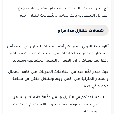
مع اقتراب شهر الخير والبركة شهر رمضان فإنه جميع
العوائل السُّعُودية باتت بحاجة لـ شغالات للتنازل جدة
شغالات للتنازل جدة حراج
“الوسيط الدولي يقدم لكم أيضا، مربيات للتنازل في جده بأقل
الأسعار، ويتوفر لدينا خادمات من جنسيات وديانات مختلفة،
وفقا لمواصفات وزارة العمل والتنمية الاجتماعية ومساند
حيث نقدم لكٌم عدد من الخادمات المدربات على كافة الإعمال
والمهام المنزلية على أكمل وجه، وبشكل متقن في ســاعة
محدده في جده
مساعدتكم في التنازل و نقْل كفًالة خادمتك بالسعر
الذي تريده لنعوضك ما خسرته بالاستقدام والتكاليف
المدفوعة.