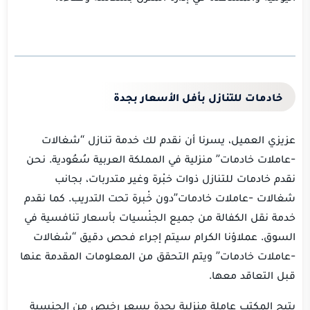
خادمات للتنازل بأفل الأسعار بجدة
عزيزي العميل، يسرنا أن نقدم لك خدمة تنـازل “شغالات
-عاملات خادمات” منزلية في المملكة العربية سُعُودية. نحن
نقدم خادمات للتنازل ذوات خبْرة وغير متدربات، بجانب
شغالات -عاملات خادمات”دون خْبرة تحت التدريب. كما نقدم
خدمة نقل الكفالة من جميع الجنْسيات بأسعار تنافسية في
السوق. عملاؤنا الكرام سيتم إجراء فحص دقيق “شغالات
-عاملات خادمات” ويتم التحقق من المعلومات المقدمة عنها
قبل التعاقد معها.
يتيح المكتب عاملة منزلية بجدة بسعر رخيص من الجنسية