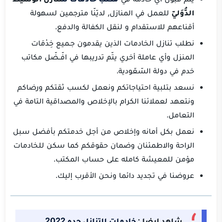
الدُّوَليّ
للعمل في المنازل, لديّنّا مترجمين لسهولة
أقناعهم للاستقدام و لنقل الكفالة والدفع.
نطلب تنازل الخادمات الذين يقدمون جـميع خِدْمَات
المنزل وأي عاملة أخري يتّم تدريبها في افّــضّل مكاتب
خدم في دولة السّعّودية.
نسعد بتلبية احتياجاتكم ونعمل لكسب ثقتكم ورضاكم
ونتعهد لعملائنا الكرام بالإخلاص والمصداقية التامة في
التعامل.
نعمل بكل أمانه وإخلاص من أجل خدمتكم بأفضل سبل
الراحة والاطمئنان وضمان حقوقكم كما سكن للخادمات
مؤمن للمعيشة كامله على حساب المكتب.
عروضنا في تجديد دائما ونحن الأقرب إليك.
شاهد ايضا :
خادمات للتنازل جده 2022