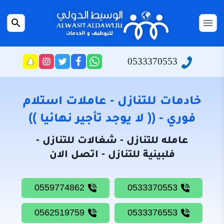
التجاوز
إلى
القائمة
بحث
المحتوى
عن
الرئيسية
0533370553
راسلنا
تابعنا
تابعنا
تابعنا
عبر
على
على
على
سياسة
الواتساب
تويتر
فيسبوك
انستجرام
الخصوصية
خادمات للتنازل - عاملات استلام
من
فوري - (( لا يوجد تأجير نهائيا ))
نحن
عامله للتنازل - شغالات للتنازل -
خادمات
فلبينية للتنازل - اتصل الان
للتنازل
شغالات
0559774862
0533370553
للتنازل
0562519759
0533376553