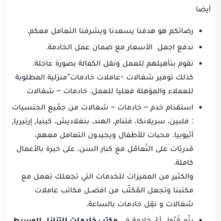
أيضا
رضائكم هو هدفنا يسعدنا ويشرفنا التعامل معكم.
ندفع اجمل الأسعار مع ضمان عمل الخادمة.
نقوم بتأهيلهم للعمل ونقل الكفالة بصورة عاجلة.
كذلك توفير شغالات -عاملات خادمات”منزلية المطلوبة
للعملاء والمؤهلة فعليا للعمل. خادمات – شغالات
استقدام خدم – خادمات – شغالات من جمًيع الجنسيات
: فلبين، سريلانكا، فتنام، الهند، بنغلاديش، كينيا, إرتيريا,
أثيوبيا. محبات للأطفال ويجيدون التعامل معهم،
مّدربّات على التّعامّل مع كبار السن، على خبرة بالأعمال
كاملة.
والكثير من المميزات للخدمات التي تجعلك تعمل مع
مكتبنا وتجعل المّكتّب من افضــل مكاتب عاملات
شغالات و نقِل خادمات بالساعة.
يتّم قَبُول أيّ خادمة في
مكتب خادمات لل
تنازل الوسيط