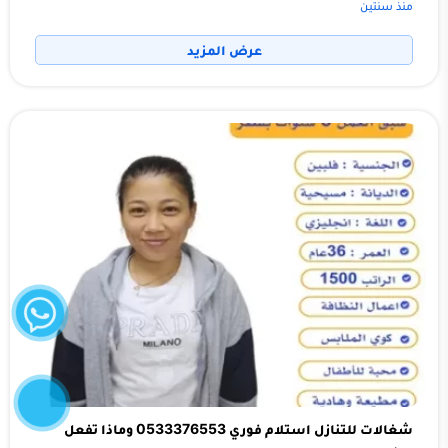
منذ سنتين
عرض المزيد
واتساب
إتصل
الآن
شغالات للتنازل استلام فوري 0533376553 وماذا تفعل