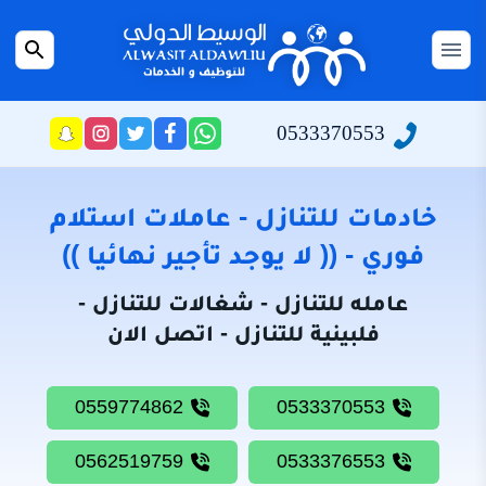
التجاوز
إلى
القائمة
بحث
المحتوى
عن
الرئيسية
0533370553
راسلنا
تابعنا
تابعنا
تابعنا
عبر
على
على
على
سياسة
الواتساب
تويتر
فيسبوك
انستجرام
الخصوصية
خادمات للتنازل - عاملات استلام
من
فوري - (( لا يوجد تأجير نهائيا ))
نحن
عامله للتنازل - شغالات للتنازل -
خادمات
فلبينية للتنازل - اتصل الان
للتنازل
شغالات
0559774862
0533370553
للتنازل
0562519759
0533376553