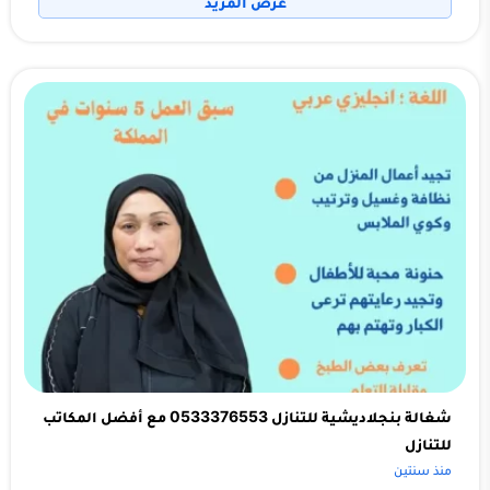
عرض المزيد
شغالة بنجلاديشية للتنازل 0533376553 مع أفضل المكاتب
للتنازل
منذ سنتين