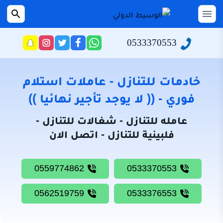
التجاوز
إلى
القائمة
بحث
عن
المحتوى
0533370553
راسلنا
تابعنا
تابعنا
تابعنا
عبر
على
على
على
الرئيسية
الواتساب
تويتر
فيسبوك
انستجرام
سياسة
خادمات للتنازل - عاملات استلام
الخصوصية
فوري - (( لا يوجد تأجير نهائيا ))
من
عامله للتنازل - شغالات للتنازل -
نحن
فلبينية للتنازل - اتصل الان
خادمات
للتنازل
0559774862
0533370553
شغالات
للتنازل
0562519759
0533376553