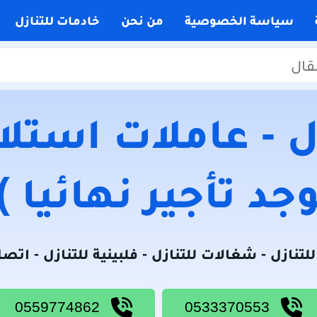
سياسة الخصوصية
من نحن
خادمات للتنازل
 - عاملات استلام
جد تأجير نهائيا )
لتنازل - شغالات للتنازل - فلبينية للتنازل - اتص
0559774862
0533370553