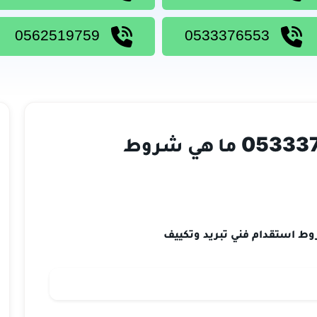
0562519759
0533376553
استقدام فني تكييف 0533376553 ما هي شروط