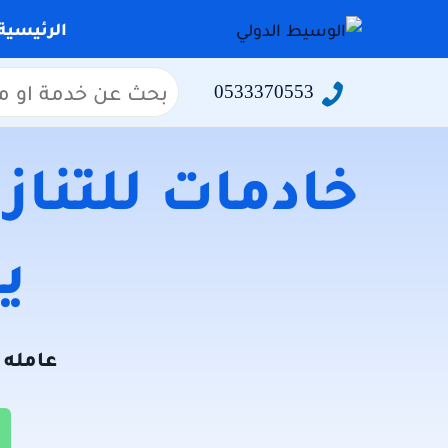
التجاوز
الرئيسية
إلى
المحتوى
البحث
0533370553
عن:
خادمات للتنازل
يو
عامله ل