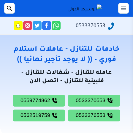
التجاوز
إلى
القائمة
بحث
عن
المحتوى
0533370553
راسلنا
تابعنا
تابعنا
تابعنا
عبر
على
على
على
الرئيسية
الواتساب
تويتر
فيسبوك
انستجرام
سياسة
خادمات للتنازل - عاملات استلام
الخصوصية
فوري - (( لا يوجد تأجير نهائيا ))
من
عامله للتنازل - شغالات للتنازل -
نحن
فلبينية للتنازل - اتصل الان
خادمات
للتنازل
0559774862
0533370553
شغالات
للتنازل
0562519759
0533376553